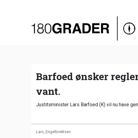
Oversigt
Indland
Udland
Debat
Video
Barfoed ønsker regler
Podcast
vant.
Justitsminister Lars Barfoed (K) vil nu have gene
Lars_Engelbrektsen