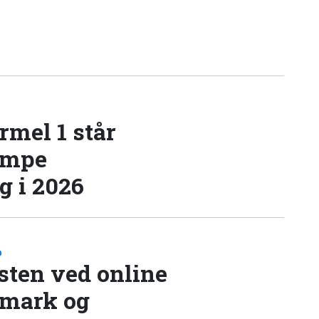
rmel 1 står
æmpe
 i 2026
D
sten ved online
nmark og