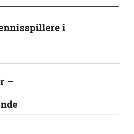
tennisspillere i
r –
ende