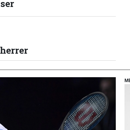
lser
 herrer
M