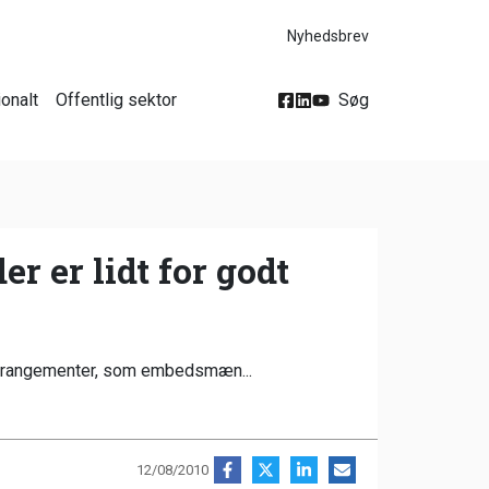
Nyhedsbrev
ionalt
Offentlig sektor
Søg
r er lidt for godt
til arrangementer, som embedsmæn...
12/08/2010