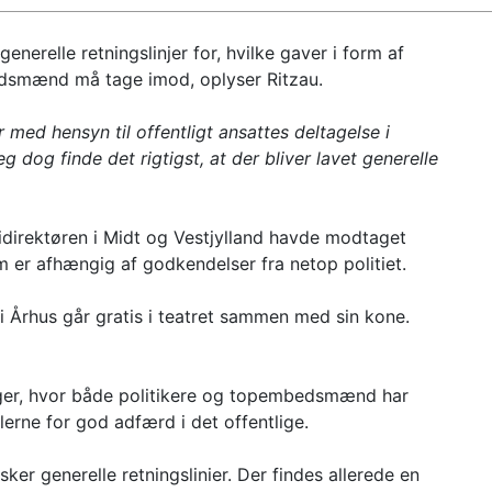
generelle retningslinjer for, hvilke gaver i form af
bedsmænd må tage imod, oplyser Ritzau.
med hensyn til offentligt ansattes deltagelse i
eg dog finde det rigtigst, at der bliver lavet generelle
litidirektøren i Midt og Vestjylland havde modtaget
om er afhængig af godkendelser fra netop politiet.
i Århus går gratis i teatret sammen med sin kone.
ger, hvor både politikere og topembedsmænd har
erne for god adfærd i det offentlige.
er generelle retningslinier. Der findes allerede en