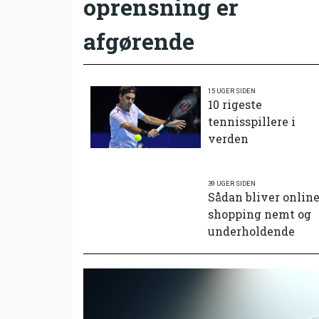
oprensning er
afgørende
15 UGER SIDEN
10 rigeste
tennisspillere i
verden
39 UGER SIDEN
Sådan bliver onlin
shopping nemt og
underholdende