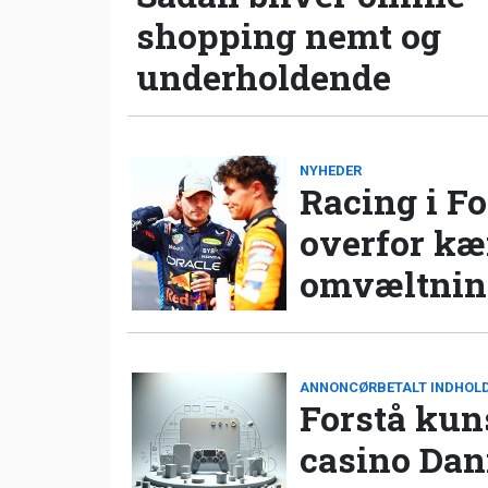
shopping nemt og
underholdende
NYHEDER
Racing i Fo
overfor k
omvæltning
ANNONCØRBETALT INDHOL
Forstå kun
casino Da