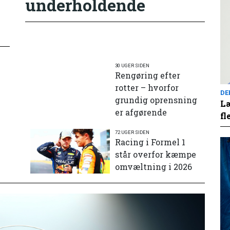
underholdende
30 UGER SIDEN
Rengøring efter
rotter – hvorfor
DE
grundig oprensning
Læ
er afgørende
fl
72 UGER SIDEN
e
Racing i Formel 1
står overfor kæmpe
omvæltning i 2026