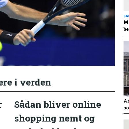
KR
Me
be
ere i verden
An
r
Sådan bliver online
so
shopping nemt og