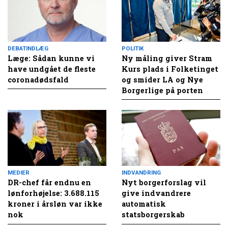
DEBATINDLÆG
POLITIK
Læge: Sådan kunne vi
Ny måling giver Stram
have undgået de fleste
Kurs plads i Folketinget
coronadødsfald
og smider LA og Nye
Borgerlige på porten
MEDIER
INDVANDRING
DR-chef får endnu en
Nyt borgerforslag vil
lønforhøjelse: 3.688.115
give indvandrere
kroner i årsløn var ikke
automatisk
nok
statsborgerskab