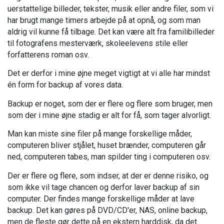
uerstattelige billeder, tekster, musik eller andre filer, som vi
har brugt mange timers arbejde på at opnå, og som man
aldrig vil kunne få tilbage. Det kan være alt fra familibilleder
til fotografens mesterværk, skoleelevens stile eller
forfatterens roman osv.
Det er derfor i mine øjne meget vigtigt at vi alle har mindst
én form for backup af vores data.
Backup er noget, som der er flere og flere som bruger, men
som der i mine øjne stadig er alt for få, som tager alvorligt.
Man kan miste sine filer på mange forskellige måder,
computeren bliver stjålet, huset brænder, computeren går
ned, computeren tabes, man spilder ting i computeren osv.
Der er flere og flere, som indser, at der er denne risiko, og
som ikke vil tage chancen og derfor laver backup af sin
computer. Der findes mange forskellige måder at lave
backup. Det kan gøres på DVD/CD'er, NAS, online backup,
men de fleste gør dette på en ekstern harddisk, da det