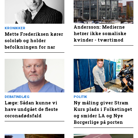
Andersson: Medierne
KRONIKKER
hetzer ikke somaliske
Mette Frederiksen kører
kvinder - tværtimod
sololøb og holder
befolkningen for nar
DEBATINDLÆG
POLITIK
Læge: Sådan kunne vi
Ny måling giver Stram
have undgået de fleste
Kurs plads i Folketinget
coronadødsfald
og smider LA og Nye
Borgerlige på porten