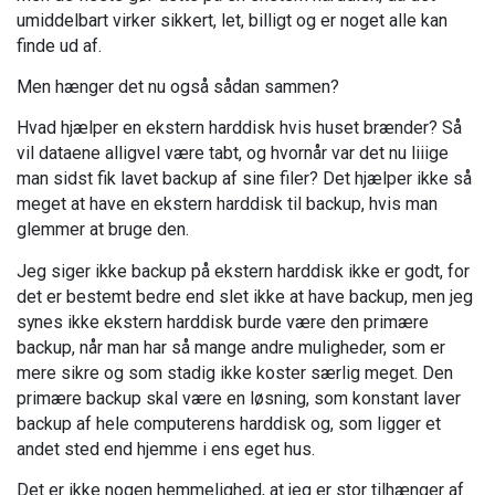
umiddelbart virker sikkert, let, billigt og er noget alle kan
finde ud af.
Men hænger det nu også sådan sammen?
Hvad hjælper en ekstern harddisk hvis huset brænder? Så
vil dataene alligvel være tabt, og hvornår var det nu liiige
man sidst fik lavet backup af sine filer? Det hjælper ikke så
meget at have en ekstern harddisk til backup, hvis man
glemmer at bruge den.
Jeg siger ikke backup på ekstern harddisk ikke er godt, for
det er bestemt bedre end slet ikke at have backup, men jeg
synes ikke ekstern harddisk burde være den primære
backup, når man har så mange andre muligheder, som er
mere sikre og som stadig ikke koster særlig meget. Den
primære backup skal være en løsning, som konstant laver
backup af hele computerens harddisk og, som ligger et
andet sted end hjemme i ens eget hus.
Det er ikke nogen hemmelighed, at jeg er stor tilhænger af