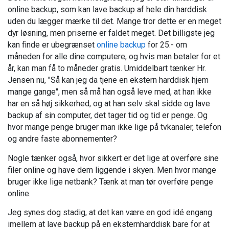
online backup, som kan lave backup af hele din harddisk
uden du lægger mærke til det. Mange tror dette er en meget
dyr løsning, men priserne er faldet meget. Det billigste jeg
kan finde er ubegrænset
online backup
for 25.- om
måneden for alle dine computere, og hvis man betaler for et
år, kan man få to måneder gratis. Umiddelbart tænker Hr.
Jensen nu, "Så kan jeg da tjene en ekstern harddisk hjem
mange gange", men så må han også leve med, at han ikke
har en så høj sikkerhed, og at han selv skal sidde og lave
backup af sin computer, det tager tid og tid er penge. Og
hvor mange penge bruger man ikke lige på tvkanaler, telefon
og andre faste abonnementer?
Nogle tænker også, hvor sikkert er det lige at overføre sine
filer online og have dem liggende i skyen. Men hvor mange
bruger ikke lige netbank? Tænk at man tør overføre penge
online.
Jeg synes dog stadig, at det kan være en god idé engang
imellem at lave backup på en eksternharddisk bare for at