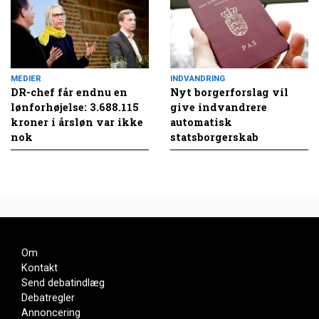
MEDIER
INDVANDRING
DR-chef får endnu en
Nyt borgerforslag vil
lønforhøjelse: 3.688.115
give indvandrere
kroner i årsløn var ikke
automatisk
nok
statsborgerskab
Om
Kontakt
Send debatindlæg
Debatregler
Annoncering