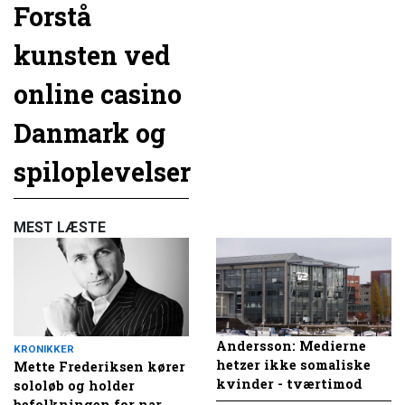
Forstå
kunsten ved
online casino
Danmark og
spiloplevelser
MEST LÆSTE
Andersson: Medierne
KRONIKKER
hetzer ikke somaliske
Mette Frederiksen kører
kvinder - tværtimod
sololøb og holder
befolkningen for nar