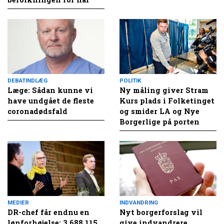
DEBATINDLÆG
POLITIK
Læge: Sådan kunne vi
Ny måling giver Stram
have undgået de fleste
Kurs plads i Folketinget
coronadødsfald
og smider LA og Nye
Borgerlige på porten
MEDIER
INDVANDRING
DR-chef får endnu en
Nyt borgerforslag vil
lønforhøjelse: 3.688.115
give indvandrere