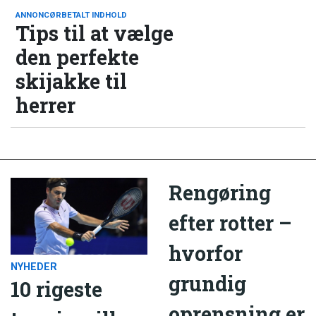
ANNONCØRBETALT INDHOLD
Tips til at vælge
den perfekte
skijakke til
herrer
Rengøring
efter rotter –
hvorfor
NYHEDER
grundig
10 rigeste
oprensning er