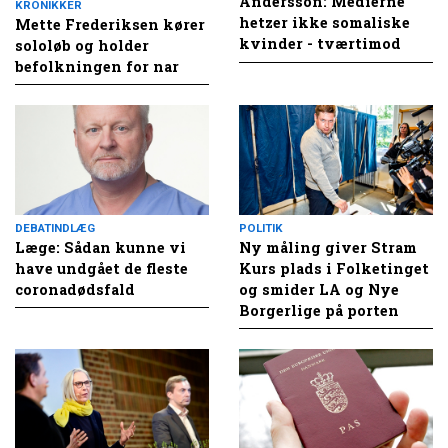
Andersson: Medierne
KRONIKKER
hetzer ikke somaliske
Mette Frederiksen kører
kvinder - tværtimod
sololøb og holder
befolkningen for nar
DEBATINDLÆG
POLITIK
Læge: Sådan kunne vi
Ny måling giver Stram
have undgået de fleste
Kurs plads i Folketinget
coronadødsfald
og smider LA og Nye
Borgerlige på porten