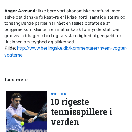
Asger Aamund:
Ikke bare vort økonomiske samfund, men
selve det danske folkestyre er i krise, fordi samtlige større og
tone­angivende partier har nået en fælles opfattelse af
borgerne som klienter i en matriarkalsk formynderstat, der
gradvis inddrager frihed og selvstændighed til gengæld for
illusionen om tryghed og sikkerhed.
Kilde:
http://www.berlingske.dk/kommentarer/hvem-vogter-
vogterne
Læs mere
NYHEDER
10 rigeste
tennisspillere i
verden