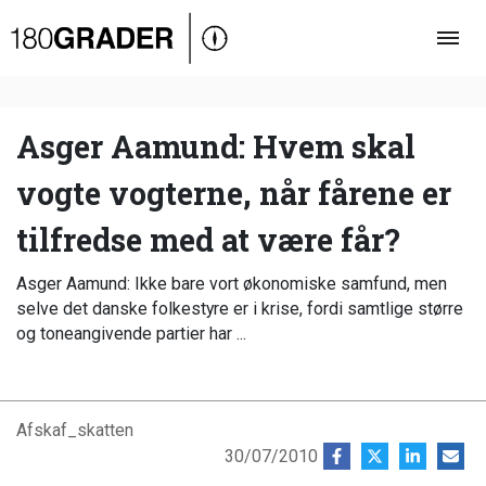
Oversigt
Indland
Udland
Asger Aamund: Hvem skal
Debat
vogte vogterne, når fårene er
Video
tilfredse med at være får?
Podcast
Asger Aamund: Ikke bare vort økonomiske samfund, men
selve det danske folkestyre er i krise, fordi samtlige større
og tone­angivende partier har ...
Afskaf_skatten
30/07/2010