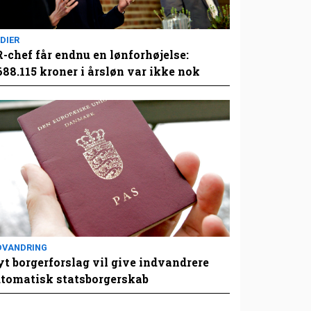
DIER
-chef får endnu en lønforhøjelse:
688.115 kroner i årsløn var ikke nok
DVANDRING
t borgerforslag vil give indvandrere
tomatisk statsborgerskab