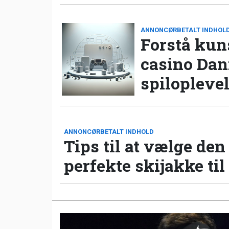
ANNONCØRBETALT INDHOL
Forstå kun
casino Da
spilopleve
ANNONCØRBETALT INDHOLD
Tips til at vælge den
perfekte skijakke til