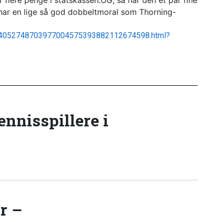
r flere penge i statskassen.OG, så har den et par fine
har en lige så god dobbeltmoral som Thorning-
1424052748703977004575393882112674598.html?
tennisspillere i
r –