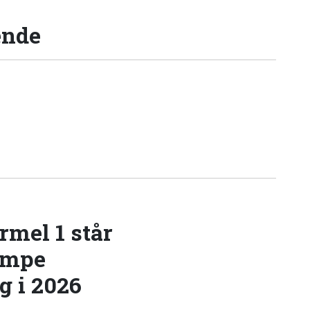
ende
rmel 1 står
æmpe
 i 2026