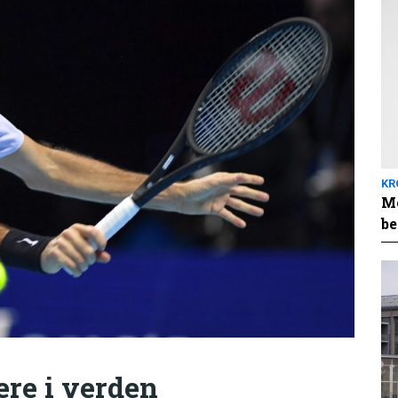
KR
Me
be
ere i verden