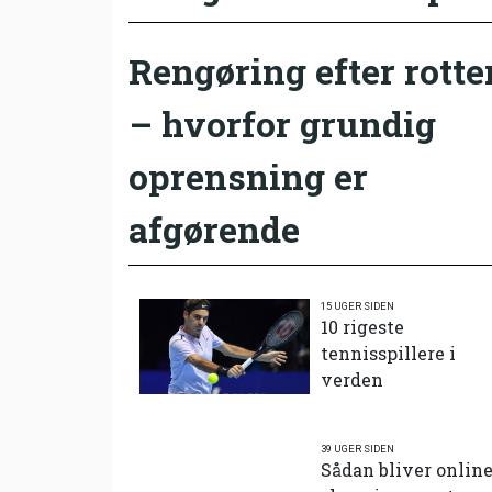
Rengøring efter rotte
– hvorfor grundig
oprensning er
afgørende
15 UGER SIDEN
10 rigeste
tennisspillere i
verden
39 UGER SIDEN
Sådan bliver onlin