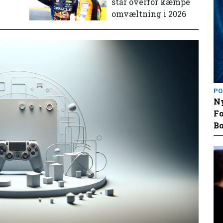
står overfor kæmpe
omvæltning i 2026
PO
Ny
Fo
Bo