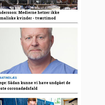
dersson: Medierne hetzer ikke
maliske kvinder - tværtimod
BATINDLÆG
ge: Sådan kunne vi have undgået de
este coronadødsfald