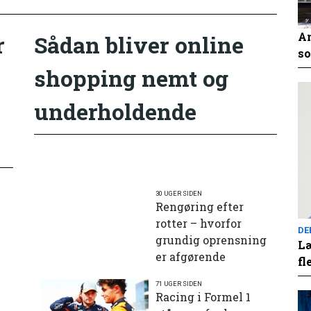
An
r
Sådan bliver online
so
shopping nemt og
underholdende
30 UGER SIDEN
Rengøring efter
rotter – hvorfor
DE
grundig oprensning
Læ
er afgørende
fl
71 UGER SIDEN
e
Racing i Formel 1