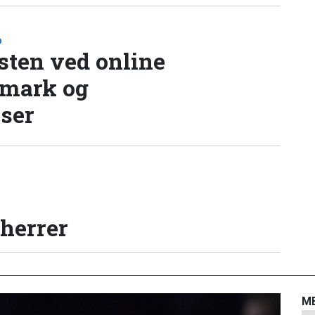
D
sten ved online
nmark og
lser
 herrer
M