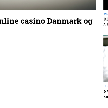
ME
online casino Danmark og
DR
3.
IN
Ny
au