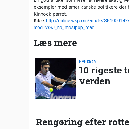
En god artikel som viser at lavere skat give
eksempler med amerikanske politikere der 
Kinnock parret.
Kilde:
http://online.wsj.com/article/SB1000
mod=WSJ_hp_mostpop_read
Læs mere
NYHEDER
10 rigeste 
verden
Rengøring efter rotte