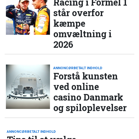
Racing i Formel 1
står overfor
kæmpe
omvæltning i
2026
ANNONCØRBETALT INDHOLD
Forstå kunsten
ved online
casino Danmark
og spiloplevelser
ANNONCØRBETALT INDHOLD