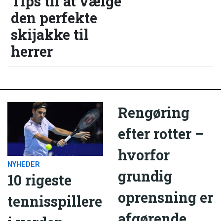
Tips til at vælge
den perfekte
skijakke til
herrer
Rengøring
efter rotter –
hvorfor
NYHEDER
grundig
10 rigeste
oprensning er
tennisspillere
afgørende