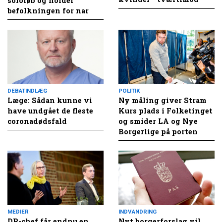
sololøb og holder
befolkningen for nar
DEBATINDLÆG
POLITIK
Læge: Sådan kunne vi
Ny måling giver Stram
have undgået de fleste
Kurs plads i Folketinget
coronadødsfald
og smider LA og Nye
Borgerlige på porten
MEDIER
INDVANDRING
DR-chef får endnu en
Nyt borgerforslag vil