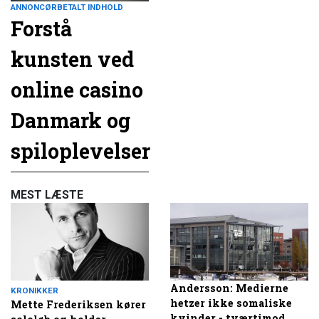
ANNONCØRBETALT INDHOLD
Forstå
kunsten ved
online casino
Danmark og
spiloplevelser
MEST LÆSTE
Andersson: Medierne
KRONIKKER
hetzer ikke somaliske
Mette Frederiksen kører
kvinder - tværtimod