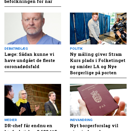
befolkningen for nar
DEBATINDLÆG
POLITIK
Læge: Sådan kunne vi
Ny måling giver Stram
have undgået de fleste
Kurs plads i Folketinget
coronadødsfald
og smider LA og Nye
Borgerlige på porten
MEDIER
INDVANDRING
DR-chef får endnu en
Nyt borgerforslag vil