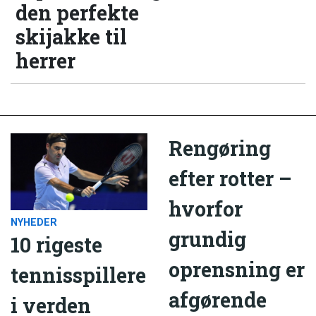
den perfekte
skijakke til
herrer
Rengøring
efter rotter –
hvorfor
NYHEDER
grundig
10 rigeste
oprensning er
tennisspillere
afgørende
i verden