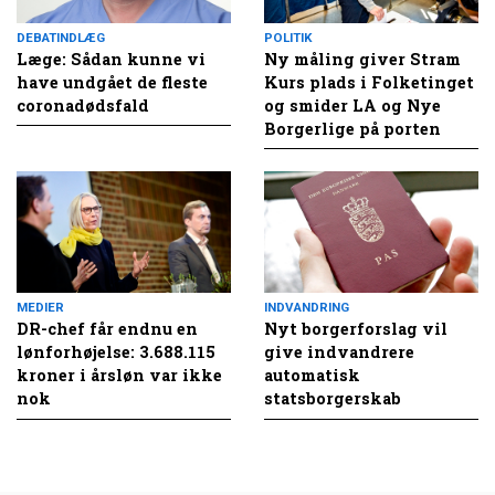
DEBATINDLÆG
POLITIK
Læge: Sådan kunne vi
Ny måling giver Stram
have undgået de fleste
Kurs plads i Folketinget
coronadødsfald
og smider LA og Nye
Borgerlige på porten
MEDIER
INDVANDRING
DR-chef får endnu en
Nyt borgerforslag vil
lønforhøjelse: 3.688.115
give indvandrere
kroner i årsløn var ikke
automatisk
nok
statsborgerskab