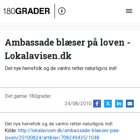
Oversigt
Indland
Udland
Ambassade blæser på loven -
Debat
Lokalavisen.dk
Video
Det nye herrefolk og de vantro retter naturligvis ind!
Podcast
Det gamle 180grader
24/08/2010
Det nye herrefolk og de vantro retter naturligvis ind!
Kilde:
http://lokalavisen.dk/ambassade-blaeser-paa-
loven/20100824/artikler/708249435/1048