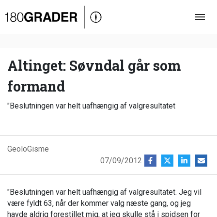
Oversigt
Indland
Udland
Altinget: Søvndal går som
Debat
formand
Video
"Beslutningen var helt uafhængig af valgresultatet
Podcast
GeoloGisme
07/09/2012
"Beslutningen var helt uafhængig af valgresultatet. Jeg vil
være fyldt 63, når der kommer valg næste gang, og jeg
havde aldrig forestillet mig, at jeg skulle stå i spidsen for