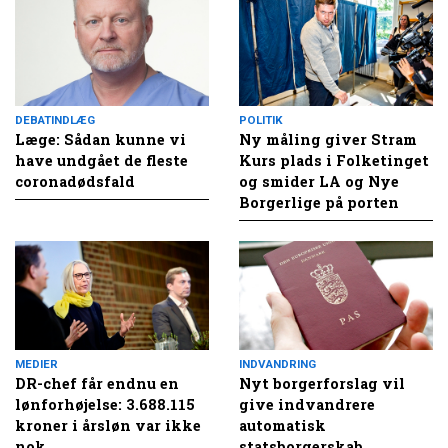
DEBATINDLÆG
POLITIK
Læge: Sådan kunne vi
Ny måling giver Stram
have undgået de fleste
Kurs plads i Folketinget
coronadødsfald
og smider LA og Nye
Borgerlige på porten
MEDIER
INDVANDRING
DR-chef får endnu en
Nyt borgerforslag vil
lønforhøjelse: 3.688.115
give indvandrere
kroner i årsløn var ikke
automatisk
nok
statsborgerskab