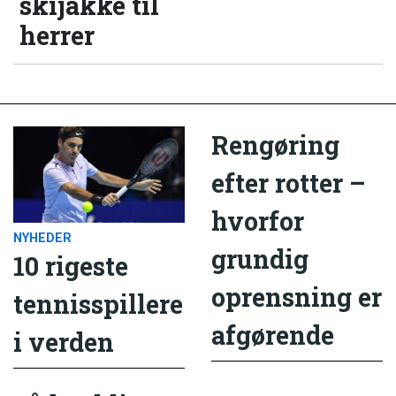
skijakke til
herrer
Rengøring
efter rotter –
hvorfor
NYHEDER
grundig
10 rigeste
oprensning er
tennisspillere
afgørende
i verden