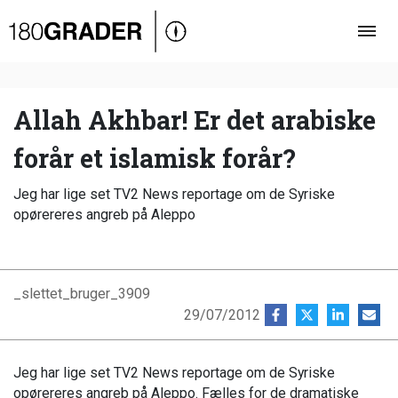
Oversigt
Indland
Udland
Allah Akhbar! Er det arabiske
Debat
forår et islamisk forår?
Video
Jeg har lige set TV2 News reportage om de Syriske
Podcast
opørereres angreb på Aleppo
_slettet_bruger_3909
29/07/2012
Jeg har lige set TV2 News reportage om de Syriske
opørereres angreb på Aleppo. Fælles for de dramatiske