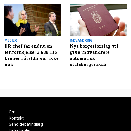
MEDIER
INDVANDRING
DR-chef får endnu en
Nyt borgerforslag vil
lønforhøjelse: 3.688.115
give indvandrere
kroner i årsløn var ikke
automatisk
nok
statsborgerskab
Om
Kontakt
Send debatindlæg
Debatregler