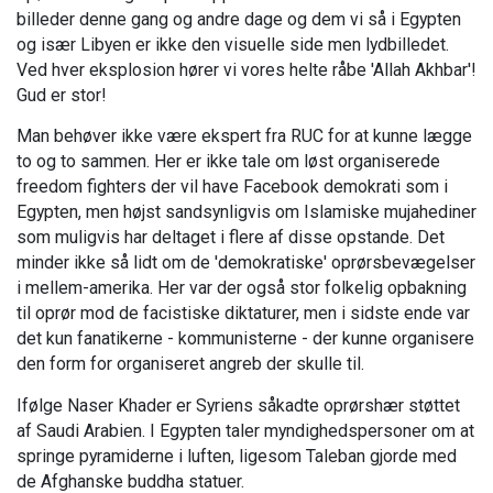
billeder denne gang og andre dage og dem vi så i Egypten
og især Libyen er ikke den visuelle side men lydbilledet.
Ved hver eksplosion hører vi vores helte råbe 'Allah Akhbar'!
Gud er stor!
Man behøver ikke være ekspert fra RUC for at kunne lægge
to og to sammen. Her er ikke tale om løst organiserede
freedom fighters der vil have Facebook demokrati som i
Egypten, men højst sandsynligvis om Islamiske mujahediner
som muligvis har deltaget i flere af disse opstande. Det
minder ikke så lidt om de 'demokratiske' oprørsbevægelser
i mellem-amerika. Her var der også stor folkelig opbakning
til oprør mod de facistiske diktaturer, men i sidste ende var
det kun fanatikerne - kommunisterne - der kunne organisere
den form for organiseret angreb der skulle til.
Ifølge Naser Khader er Syriens såkadte oprørshær støttet
af Saudi Arabien. I Egypten taler myndighedspersoner om at
springe pyramiderne i luften, ligesom Taleban gjorde med
de Afghanske buddha statuer.