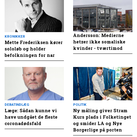
Andersson: Medierne
KRONIKKER
hetzer ikke somaliske
Mette Frederiksen kører
kvinder - tværtimod
sololøb og holder
befolkningen for nar
DEBATINDLÆG
POLITIK
Læge: Sådan kunne vi
Ny måling giver Stram
have undgået de fleste
Kurs plads i Folketinget
coronadødsfald
og smider LA og Nye
Borgerlige på porten