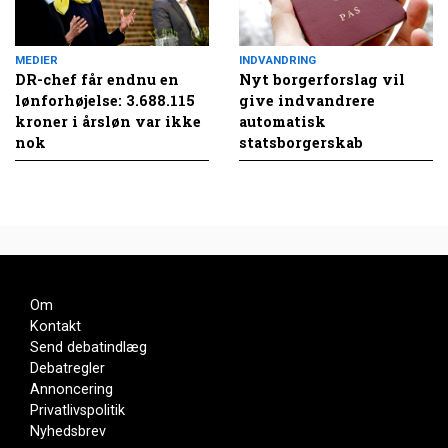
MEDIER
INDVANDRING
DR-chef får endnu en
Nyt borgerforslag vil
lønforhøjelse: 3.688.115
give indvandrere
kroner i årsløn var ikke
automatisk
nok
statsborgerskab
Om
Kontakt
Send debatindlæg
Debatregler
Annoncering
Privatlivspolitik
Nyhedsbrev