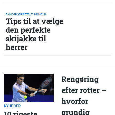
ANNONCØRBETALT INDHOLD
Tips til at vælge
den perfekte
skijakke til
herrer
Rengøring
efter rotter –
hvorfor
NYHEDER
grundig
10 rigeste