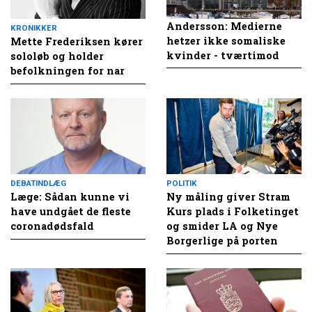
Andersson: Medierne
KRONIKKER
hetzer ikke somaliske
Mette Frederiksen kører
kvinder - tværtimod
sololøb og holder
befolkningen for nar
DEBATINDLÆG
POLITIK
Læge: Sådan kunne vi
Ny måling giver Stram
have undgået de fleste
Kurs plads i Folketinget
coronadødsfald
og smider LA og Nye
Borgerlige på porten