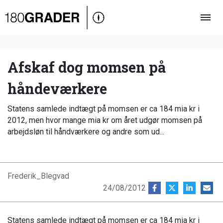
Oversigt
Indland
Udland
Afskaf dog momsen på
Debat
håndeværkere
Video
Statens samlede indtægt på momsen er ca 184 mia kr i
Podcast
2012, men hvor mange mia kr om året udgør momsen på
arbejdsløn til håndværkere og andre som ud...
Frederik_Blegvad
24/08/2012
Statens samlede indtægt på momsen er ca 184 mia kr i