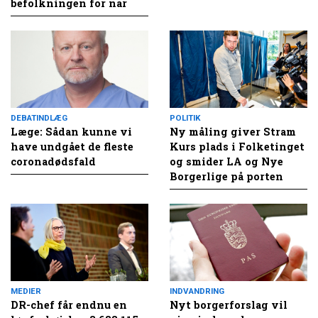
befolkningen for nar
DEBATINDLÆG
POLITIK
Læge: Sådan kunne vi
Ny måling giver Stram
have undgået de fleste
Kurs plads i Folketinget
coronadødsfald
og smider LA og Nye
Borgerlige på porten
MEDIER
INDVANDRING
DR-chef får endnu en
Nyt borgerforslag vil