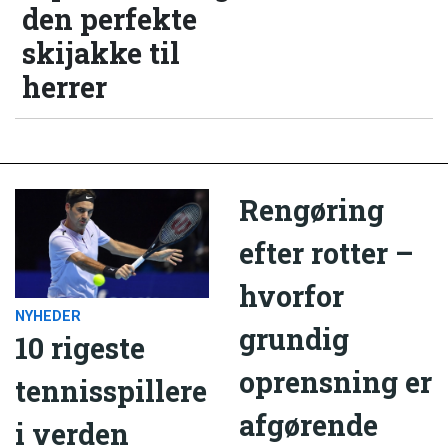
den perfekte
skijakke til
herrer
Rengøring
efter rotter –
hvorfor
NYHEDER
grundig
10 rigeste
oprensning er
tennisspillere
afgørende
i verden