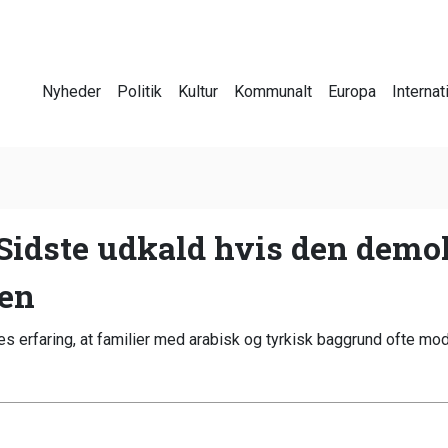
Nyheder
Politik
Kultur
Kommunalt
Europa
Internat
idste udkald hvis den demokr
ren
es erfaring, at familier med arabisk og tyrkisk baggrund ofte moda