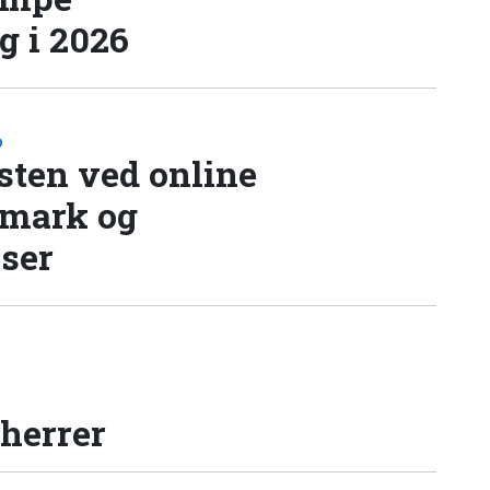
 i 2026
D
sten ved online
nmark og
lser
 herrer