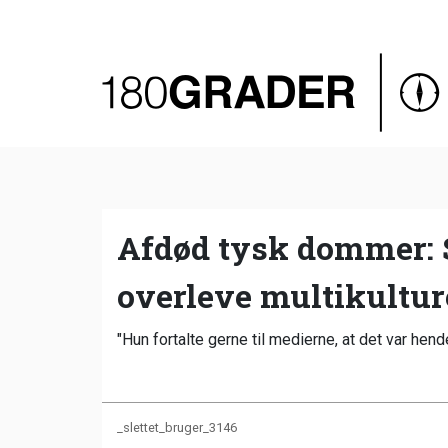
Oversigt
Indland
Udland
Debat
Video
Afdød tysk dommer: S
Podcast
overleve multikultu
"Hun fortalte gerne til medierne, at det var hend
_slettet_bruger_3146