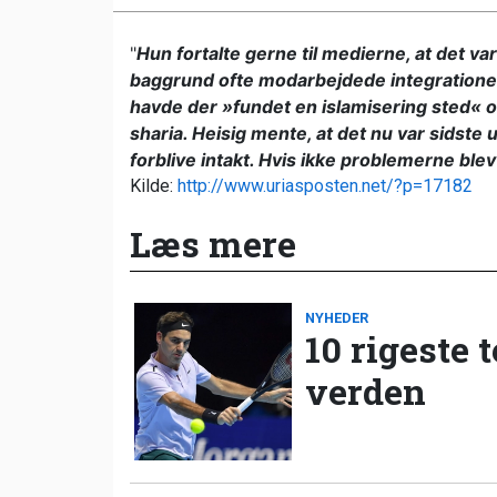
"
Hun fortalte gerne til medierne, at det va
baggrund ofte modarbejdede integrationen o
havde der »fundet en islamisering sted« o
sharia. Heisig mente, at det nu var sidste 
forblive intakt. Hvis ikke problemerne blev 
Kilde:
http://www.uriasposten.net/?p=17182
Læs mere
NYHEDER
10 rigeste 
verden