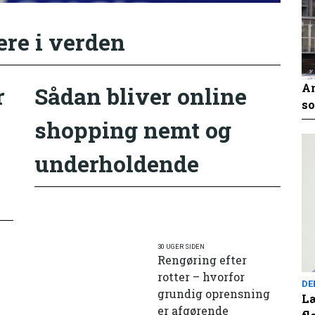
ere i verden
An
r
Sådan bliver online
so
shopping nemt og
underholdende
30 UGER SIDEN
Rengøring efter
rotter – hvorfor
DE
grundig oprensning
Læ
er afgørende