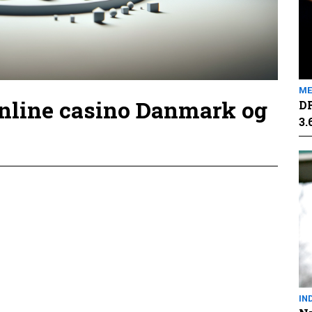
ME
online casino Danmark og
DR
3.
IN