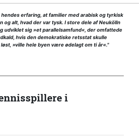
r hendes erfaring, at familier med arabisk og tyrkisk
g alt, hvad der var tysk. I store dele af Neukölln
g udviklet sig »et parallelsamfund«, der omfattede
udkald, hvis den demokratiske retsstat skulle
løst, »ville hele byen være ødelagt om ti år«."
tennisspillere i