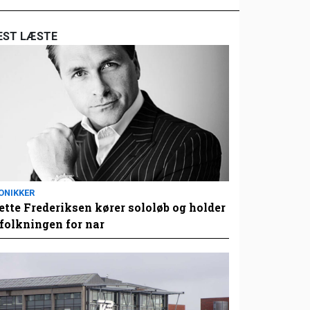
EST LÆSTE
ONIKKER
tte Frederiksen kører sololøb og holder
folkningen for nar