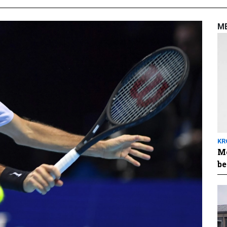
M
KR
Me
be