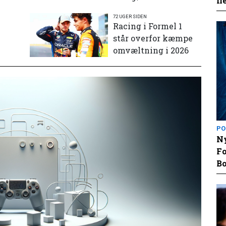
fl
72 UGER SIDEN
e
Racing i Formel 1
står overfor kæmpe
omvæltning i 2026
PO
Ny
Fo
Bo