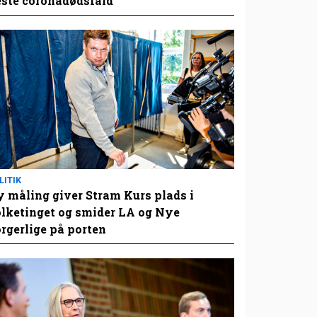
este coronadødsfald
LITIK
 måling giver Stram Kurs plads i
lketinget og smider LA og Nye
rgerlige på porten