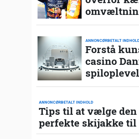
omvæltning
ANNONCØRBETALT INDHOL
Forstå kun
casino Da
spilopleve
ANNONCØRBETALT INDHOLD
Tips til at vælge den
perfekte skijakke til