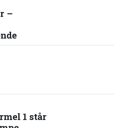
r –
ende
rmel 1 står
æmpe