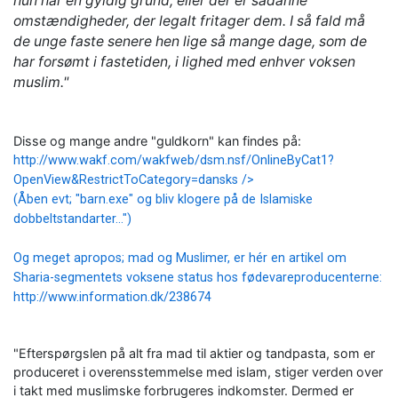
hun har en gyldig grund, eller der er sådanne
omstændigheder, der legalt fritager dem. I så fald må
de unge faste senere hen lige så mange dage, som de
har forsømt i fastetiden, i lighed med enhver voksen
muslim."
Disse og mange andre "guldkorn" kan findes på:
http://www.wakf.com/wakfweb/dsm.nsf/OnlineByCat1?
OpenView&RestrictToCategory=dansks />
(Åben evt; "barn.exe" og bliv klogere på de Islamiske
dobbeltstandarter...")
Og meget apropos; mad og Muslimer, er hér en artikel om
Sharia-segmentets voksene status hos fødevareproducenterne:
http://www.information.dk/238674
"Efterspørgslen på alt fra mad til aktier og tandpasta, som er
produceret i overensstemmelse med islam, stiger verden over
i takt med muslimske forbrugeres indkomster. Dermed er