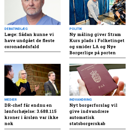
DEBATINDLÆG
POLITIK
Læge: Sådan kunne vi
Ny måling giver Stram
have undgået de fleste
Kurs plads i Folketinget
coronadødsfald
og smider LA og Nye
Borgerlige på porten
MEDIER
INDVANDRING
DR-chef får endnu en
Nyt borgerforslag vil
lønforhøjelse: 3.688.115
give indvandrere
kroner i årsløn var ikke
automatisk
nok
statsborgerskab