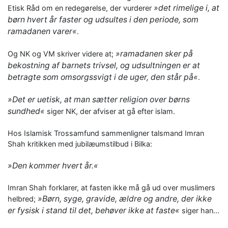
»det rimelige i, at
Etisk Råd om en redegørelse, der vurderer
børn hvert år faster og udsultes i den periode, som
ramadanen varer«
.
»ramadanen sker på
Og NK og VM skriver videre at;
bekostning af barnets trivsel, og udsultningen er at
betragte som omsorgssvigt i de uger, den står på«
.
»Det er uetisk, at man sætter religion over børns
sundhed«
siger NK, der afviser at gå efter islam.
Hos Islamisk Trossamfund sammenligner talsmand Imran
Shah kritikken med jubilæumstilbud i Bilka:
»Den kommer hvert år.«
Imran Shah forklarer, at fasten ikke må gå ud over muslimers
»Børn, syge, gravide, ældre og andre, der ikke
helbred;
er fysisk i stand til det, behøver ikke at faste«
siger han...