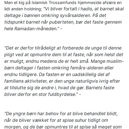
Men et kig på Islamisk Trossamfunds hjemmeside afsløre en
"
Vi bliver fortalt i hadis, at barnet skal
lidt anden holdning;
deltage i bønnen omkring syvårsalderen. På det
tidspunkt barnet når puberteten, bør det faste gennem
hele Ramadan-måneden." -
"Det er derfor tilrådeligt at forberede de unge til denne
pligt ved at opmuntre dem til at faste, når som helst det
er muligt, endnu medens de er helt små. Mange muslim-
børn deltager i fasten omkring femårs-alderen eller
endnu tidligere. Da fasten er en uadskillelig del af
familiens aktiviteter, er den unge naturligvis ivrig efter
at tilslutte sig de andre i, hvad de gør. Barnets faste
bliver derfor en stor fuldbyrdelse." -
"De yngre børn har behov for at blive behandlet blidt,
når de bliver vækket for at spise suhur tidligt om
morgen, og de bør opmuntres til at spise så meget som