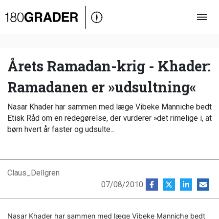
Oversigt
Indland
Udland
Årets Ramadan-krig - Khader:
Debat
Ramadanen er »udsultning«
Video
Nasar Khader har sammen med læge Vibeke Manniche bedt
Podcast
Etisk Råd om en redegørelse, der vurderer »det rimelige i, at
børn hvert år faster og udsulte...
Claus_Dellgren
07/08/2010
Nasar Khader har sammen med læge Vibeke Manniche bedt