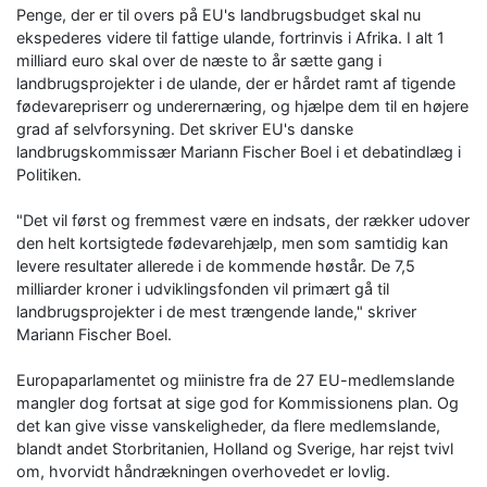
Penge, der er til overs på EU's landbrugsbudget skal nu
ekspederes videre til fattige ulande, fortrinvis i Afrika. I alt 1
milliard euro skal over de næste to år sætte gang i
landbrugsprojekter i de ulande, der er hårdet ramt af tigende
fødevarepriserr og underernæring, og hjælpe dem til en højere
grad af selvforsyning. Det skriver EU's danske
landbrugskommissær Mariann Fischer Boel i et debatindlæg i
Politiken.
"Det vil først og fremmest være en indsats, der rækker udover
den helt kortsigtede fødevarehjælp, men som samtidig kan
levere resultater allerede i de kommende høstår. De 7,5
milliarder kroner i udviklingsfonden vil primært gå til
landbrugsprojekter i de mest trængende lande," skriver
Mariann Fischer Boel.
Europaparlamentet og miinistre fra de 27 EU-medlemslande
mangler dog fortsat at sige god for Kommissionens plan. Og
det kan give visse vanskeligheder, da flere medlemslande,
blandt andet Storbritanien, Holland og Sverige, har rejst tvivl
om, hvorvidt håndrækningen overhovedet er lovlig.