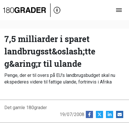
Oversigt
Indland
Udland
7,5 milliarder i sparet
Debat
landbrugsst&oslash;tte
Video
g&aring;r til ulande
Podcast
Penge, der er til overs på EU's landbrugsbudget skal nu
ekspederes videre til fattige ulande, fortrinvis i Afrika
Det gamle 180grader
19/07/2008