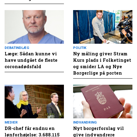
DEBATINDLÆG
POLITIK
Læge: Sådan kunne vi
Ny måling giver Stram
have undgået de fleste
Kurs plads i Folketinget
coronadødsfald
og smider LA og Nye
Borgerlige på porten
MEDIER
INDVANDRING
DR-chef får endnu en
Nyt borgerforslag vil
lønforhøjelse: 3.688.115
give indvandrere