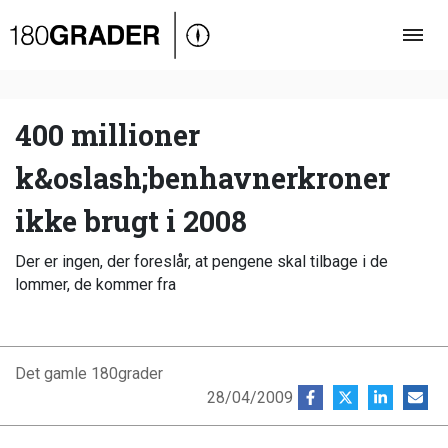
Oversigt
Indland
Udland
400 millioner
Debat
k&oslash;benhavnerkroner
Video
ikke brugt i 2008
Podcast
Der er ingen, der foreslår, at pengene skal tilbage i de
lommer, de kommer fra
Det gamle 180grader
28/04/2009