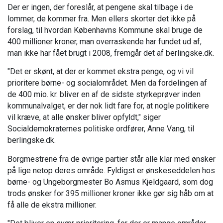
Der er ingen, der foreslår, at pengene skal tilbage i de
lommer, de kommer fra. Men ellers skorter det ikke på
forslag, til hvordan Københavns Kommune skal bruge de
400 millioner kroner, man overraskende har fundet ud af,
man ikke har fået brugt i 2008, fremgår det af berlingske.dk.
"Det er skønt, at der er kommet ekstra penge, og vi vil
prioritere børne- og socialområdet. Men da fordelingen af
de 400 mio. kr. bliver en af de sidste styrkeprøver inden
kommunalvalget, er der nok lidt fare for, at nogle politikere
vil kræve, at alle ønsker bliver opfyldt," siger
Socialdemokraternes politiske ordfører, Anne Vang, til
berlingske.dk.
Borgmestrene fra de øvrige partier står alle klar med ønsker
på lige netop deres område. Fyldigst er ønskeseddelen hos
børne- og Ungeborgmester Bo Asmus Kjeldgaard, som dog
trods ønsker for 395 millioner kroner ikke gør sig håb om at
få alle de ekstra millioner.