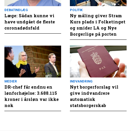
DEBATINDLÆG
POLITIK
Læge: Sådan kunne vi
Ny måling giver Stram
have undgået de fleste
Kurs plads i Folketinget
coronadødsfald
og smider LA og Nye
Borgerlige på porten
MEDIER
INDVANDRING
DR-chef får endnu en
Nyt borgerforslag vil
lønforhøjelse: 3.688.115
give indvandrere
kroner i årsløn var ikke
automatisk
nok
statsborgerskab