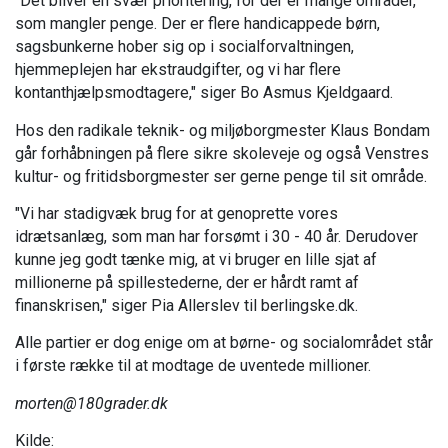
"Det bliver en svær prioritering, for der er mange områder,
som mangler penge. Der er flere handicappede børn,
sagsbunkerne hober sig op i socialforvaltningen,
hjemmeplejen har ekstraudgifter, og vi har flere
kontanthjælpsmodtagere," siger Bo Asmus Kjeldgaard.
Hos den radikale teknik- og miljøborgmester Klaus Bondam
går forhåbningen på flere sikre skoleveje og også Venstres
kultur- og fritidsborgmester ser gerne penge til sit område.
"Vi har stadigvæk brug for at genoprette vores
idrætsanlæg, som man har forsømt i 30 - 40 år. Derudover
kunne jeg godt tænke mig, at vi bruger en lille sjat af
millionerne på spillestederne, der er hårdt ramt af
finanskrisen," siger Pia Allerslev til berlingske.dk.
Alle partier er dog enige om at børne- og socialområdet står
i første række til at modtage de uventede millioner.
morten@180grader.dk
Kilde: