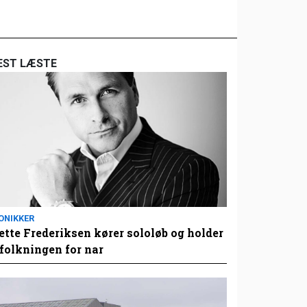
EST LÆSTE
ONIKKER
tte Frederiksen kører sololøb og holder
folkningen for nar