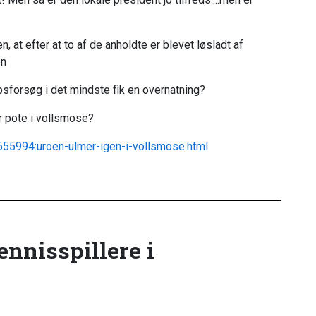
 at efter at to af de anholdte er blevet løsladt af
en
bsforsøg i det mindste fik en overnatning?
r pote i vollsmose?
3655994:uroen-ulmer-igen-i-vollsmose.html
tennisspillere i