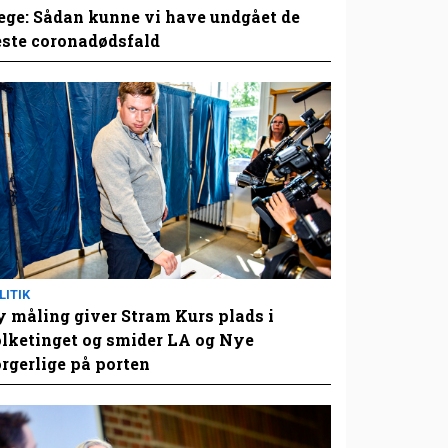
ge: Sådan kunne vi have undgået de
este coronadødsfald
LITIK
 måling giver Stram Kurs plads i
lketinget og smider LA og Nye
rgerlige på porten