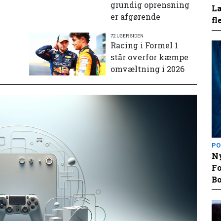
grundig oprensning
Læ
er afgørende
fl
72 UGER SIDEN
e
Racing i Formel 1
står overfor kæmpe
omvæltning i 2026
PO
Ny
Fo
Bo