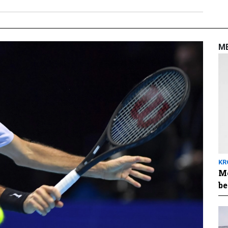
M
KR
Me
be