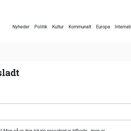
Nyheder
Politik
Kultur
Kommunalt
Europa
Internat
sladt
t! Men så er den lokale president jo tilfreds....men er