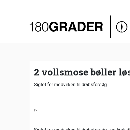
Oversigt
Indland
Udland
Debat
Video
2 vollsmose bøller lø
Podcast
Sigtet for medvirken til drabsforsøg
P-T
Sigtet for medvirken til drabsforsøg....og løslad