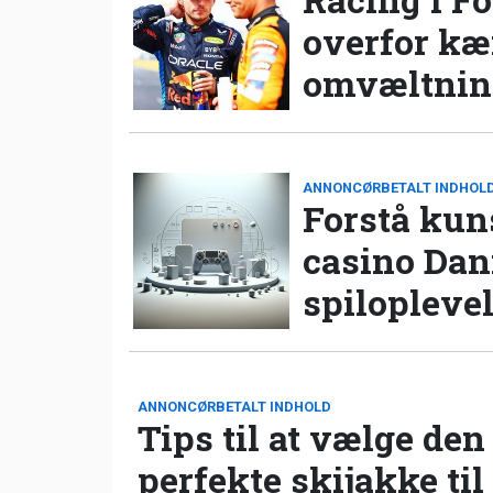
overfor k
omvæltning
ANNONCØRBETALT INDHOL
Forstå kun
casino Da
spilopleve
ANNONCØRBETALT INDHOLD
Tips til at vælge den
perfekte skijakke til