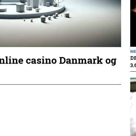
ME
online casino Danmark og
DR
3.