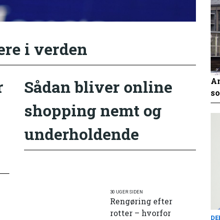
ere i verden
An
r
Sådan bliver online
so
shopping nemt og
underholdende
30 UGER SIDEN
Rengøring efter
rotter – hvorfor
DE