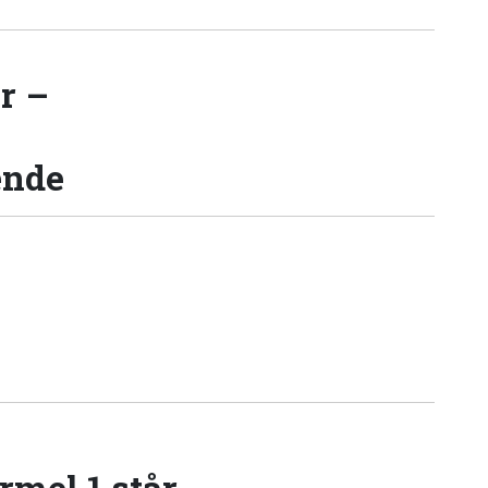
r –
ende
rmel 1 står