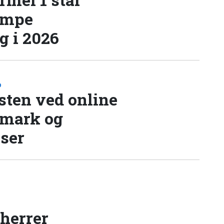
æmpe
 i 2026
D
sten ved online
nmark og
lser
 herrer