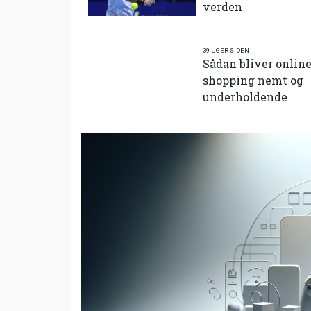
verden
39 UGER SIDEN
Sådan bliver onlin
shopping nemt og
underholdende