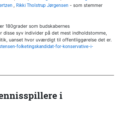
,
- som stemmer
lertzen
Rikki Tholstrup Jørgensen
gter 180grader som budskabernes
r disse syv individer på det mest indholdstomme,
ik, uanset hvor uværdigt til offentliggørelse det er.
stensen-folketingskandidat-for-konservative-i-
tennisspillere i