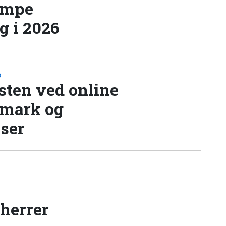
æmpe
 i 2026
D
sten ved online
nmark og
lser
 herrer