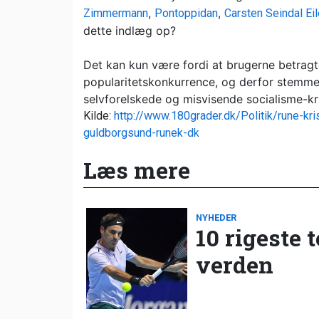
,
,
Zimmermann
Pontoppidan
Carsten Seindal Ei
dette indlæg op?
Det kan kun være fordi at brugerne betra
popularitetskonkurrence, og derfor stemme
selvforelskede og misvisende socialisme-krit
Kilde:
http://www.180grader.dk/Politik/rune-kri
guldborgsund-runek-dk
Læs mere
NYHEDER
10 rigeste 
verden