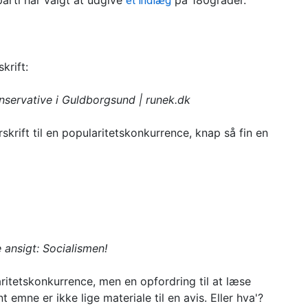
arti har valgt at udgive
på 180grader.
et indlæg
krift:
nservative i Guldborgsund | runek.dk
skrift til en popularitetskonkurrence, knap så fin en
ansigt: Socialismen!
aritetskonkurrence, men en opfordring til at læse
 emne er ikke lige materiale til en avis. Eller hva'?