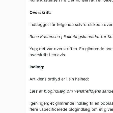
Rune Kristensen fra Det Konservative Folkep
Overskrift:
Indlægget får følgende selvforelskede overs
Rune Kristensen | Folketingskandidat for Ko
Yup; det var overskriften. En glimrende over
overskrift i en avis.
Indlæg:
Artiklens ordlyd er i sin helhed:
Læs et blogindlæg om venstrefløjens sande 
Igen, igen; et glimrende indlæg til en popul
flere uspecificerede blogindlæg om et givent