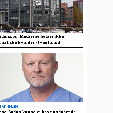
dersson: Medierne hetzer ikke
maliske kvinder - tværtimod
BATINDLÆG
ge: Sådan kunne vi have undgået de