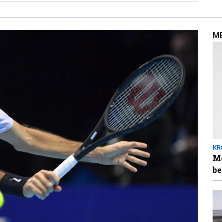
M
KR
Me
be