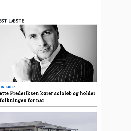
EST LÆSTE
ONIKKER
tte Frederiksen kører sololøb og holder
folkningen for nar