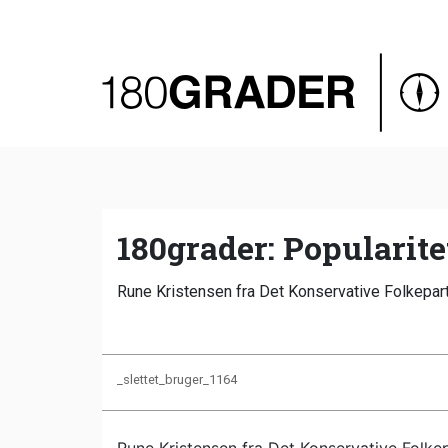
Oversigt
Indland
Udland
Debat
Video
180grader: Popularit
Podcast
Rune Kristensen fra Det Konservative Folkepart
_slettet_bruger_1164