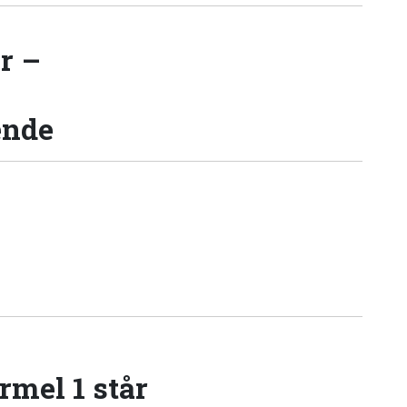
r –
ende
rmel 1 står