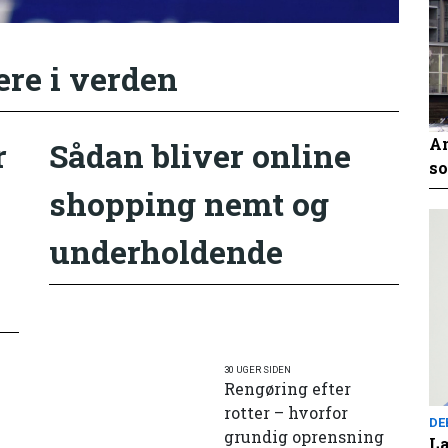
ere i verden
An
r
Sådan bliver online
so
shopping nemt og
underholdende
30 UGER SIDEN
Rengøring efter
rotter – hvorfor
DE
grundig oprensning
Læ