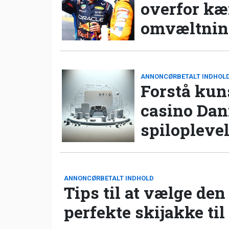
overfor k
omvæltning
ANNONCØRBETALT INDHOL
Forstå kun
casino Da
spilopleve
ANNONCØRBETALT INDHOLD
Tips til at vælge den
perfekte skijakke til