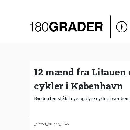
Oversigt
Indland
Udland
Debat
Video
12 mænd fra Litauen 
Podcast
cykler i København
Banden har stjålet nye og dyre cykler i værdie
_slettet_bruger_3146