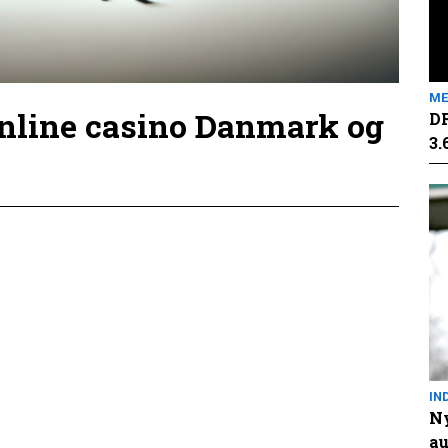
ME
online casino Danmark og
DR
3.
IN
Ny
au