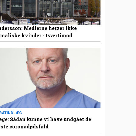
dersson: Medierne hetzer ikke
maliske kvinder - tværtimod
BATINDLÆG
ge: Sådan kunne vi have undgået de
este coronadødsfald