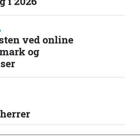
 i 2026
D
sten ved online
nmark og
lser
 herrer