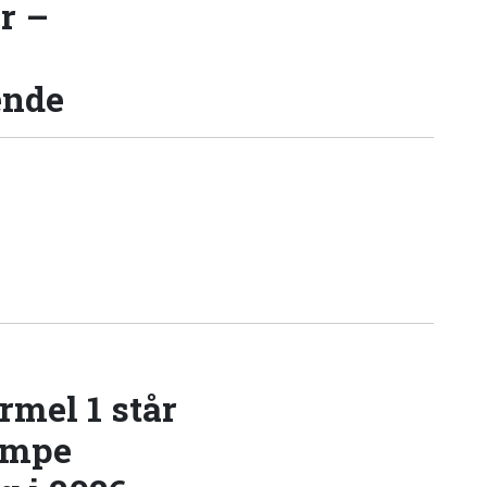
r –
ende
rmel 1 står
æmpe