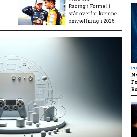
72 UGER SIDEN
e
Racing i Formel 1
står overfor kæmpe
omvæltning i 2026
PO
Ny
Fo
Bo