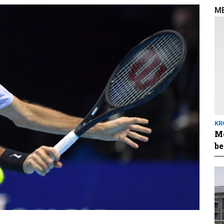
M
KR
Me
be