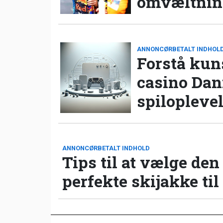
omvæltning
ANNONCØRBETALT INDHOL
Forstå kun
casino Da
spilopleve
ANNONCØRBETALT INDHOLD
Tips til at vælge den
perfekte skijakke til