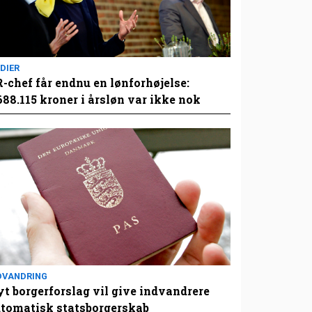
DIER
-chef får endnu en lønforhøjelse:
688.115 kroner i årsløn var ikke nok
DVANDRING
t borgerforslag vil give indvandrere
tomatisk statsborgerskab