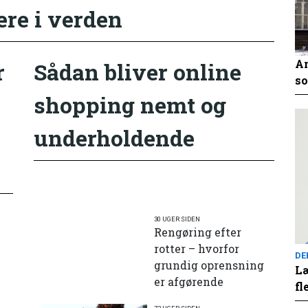
ere i verden
An
r
Sådan bliver online
so
shopping nemt og
underholdende
30 UGER SIDEN
Rengøring efter
rotter – hvorfor
DE
grundig oprensning
Læ
er afgørende
fl