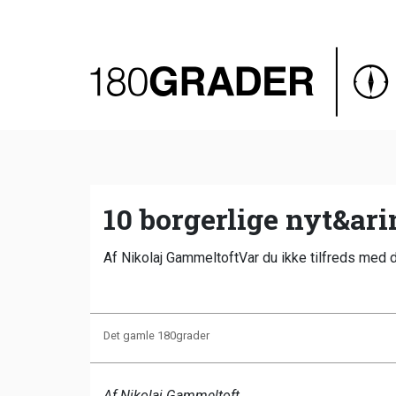
Oversigt
Indland
Udland
Debat
Video
10 borgerlige nyt&ari
Podcast
Af Nikolaj GammeltoftVar du ikke tilfreds med dine
Det gamle 180grader
Af Nikolaj Gammeltoft