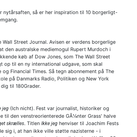
nytårsaften, så er her inspiration til 10 borgerligt-
remgang.
Wall Street Journal. Avisen er verdens borgerlige
 at den australske mediemogul Rupert Murdoch i
kkende køb af Dow Jones, som The Wall Street
gt op til en ny international udgave, som skal
ne og Financial Times. Så tegn abonnement på The
 stole på Danmarks Radio, Politiken og New York
dig til 180Grader.
(Ich nicht). Fest var journalist, historiker og
e jeg
e til den venstreorienterede GÃ¼nter Grass' halve
. Titlen
henviser til Joachim Fests
get skrælles
Ikke jeg
ig i, at han ikke ville støtte nazisterne - i