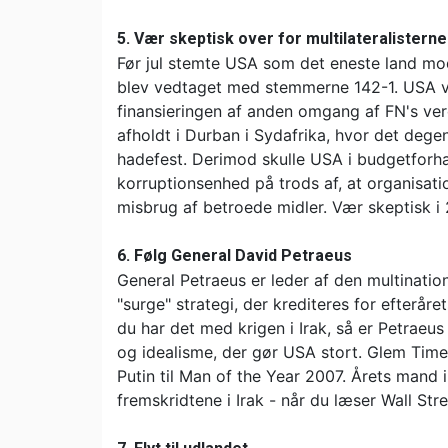
5. Vær skeptisk over for multilateralistern
Før jul stemte USA som det eneste land mo
blev vedtaget med stemmerne 142-1. USA vi
finansieringen af anden omgang af FN's ve
afholdt i Durban i Sydafrika, hvor det dege
hadefest. Derimod skulle USA i budgetforha
korruptionsenhed på trods af, at organisat
misbrug af betroede midler. Vær skeptisk i
6. Følg General David Petraeus
General Petraeus er leder af den multination
"surge" strategi, der krediteres for efteråre
du har det med krigen i Irak, så er Petraeus
og idealisme, der gør USA stort. Glem Tim
Putin til Man of the Year 2007. Årets mand
fremskridtene i Irak - når du læser Wall Stre