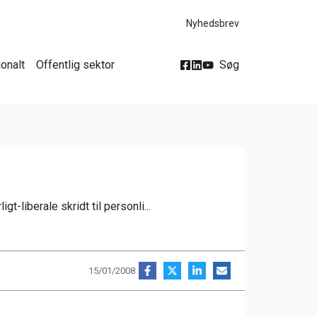
Nyhedsbrev
ionalt
Offentlig sektor
Søg
t-liberale skridt til personli...
15/01/2008