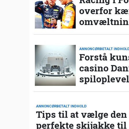
overfor k
omvæltning
ANNONCØRBETALT INDHOL
Forstå kun
casino Da
spilopleve
ANNONCØRBETALT INDHOLD
Tips til at vælge den
perfekte skijakke til