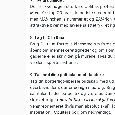
7. Flyt til udlandet
Der er ikke nogen stærkere politisk protest
top 20 over de bedste steder at b
Monocles
men MÃ¼nchen lå nummer et og ZÃ¼rich, Wi
attraktive byer med lavere skattetryk, et rig
8. Tag til OL i Kina
Brug OL til at fortælle kineserne om fordel
åbent om menneskerettigheder og om kommu
gaderne eller skriv det på murene. Hvis du 
verdens sportssektioner.
9. Tal med dine politiske modstandere
Tag dit borgerligt-liberale budskab med ud
overbevis dem, der er uenige med dig. Brug
samtalen falder på politik og værdier. Den
skrevet bogen
How to Talk to a Liberal (If You
venstreorienteret (hvis man absolut skal). 
inspiration i Coulters bog om nødvendigt.