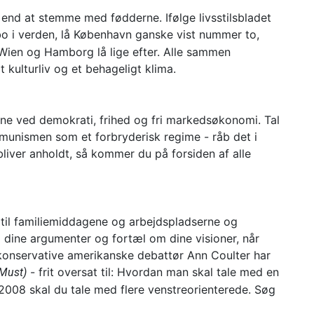
 end at stemme med fødderne. Ifølge livsstilsbladet
o i verden, lå København ganske vist nummer to,
en og Hamborg lå lige efter. Alle sammen
t kulturliv og et behageligt klima.
ene ved demokrati, frihed og fri markedsøkonomi. Tal
nismen som et forbryderisk regime - råb det i
bliver anholdt, så kommer du på forsiden af alle
 til familiemiddagene og arbejdspladserne og
 dine argumenter og fortæl om dine visioner, når
 konservative amerikanske debattør Ann Coulter har
- frit oversat til: Hvordan man skal tale med en
 Must)
I 2008 skal du tale med flere venstreorienterede. Søg