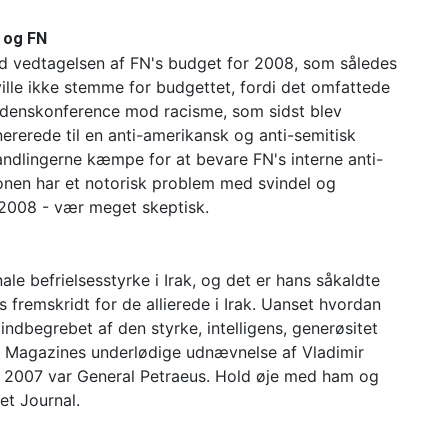
e og FN
d vedtagelsen af FN's budget for 2008, som således
lle ikke stemme for budgettet, fordi det omfattede
rdenskonference mod racisme, som sidst blev
nererede til en anti-amerikansk og anti-semitisk
ndlingerne kæmpe for at bevare FN's interne anti-
ionen har et notorisk problem med svindel og
 2008 - vær meget skeptisk.
ale befrielsesstyrke i Irak, og det er hans såkaldte
ts fremskridt for de allierede i Irak. Uanset hvordan
 indbegrebet af den styrke, intelligens, generøsitet
e Magazines underlødige udnævnelse af Vladimir
 i 2007 var General Petraeus. Hold øje med ham og
et Journal.