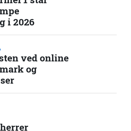
æmpe
 i 2026
D
sten ved online
nmark og
lser
 herrer