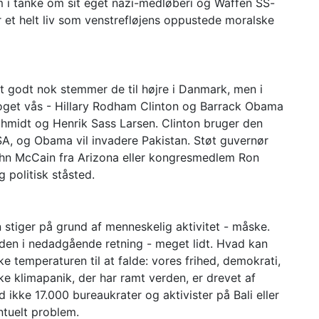
m i tanke om sit eget nazi-medløberi og Waffen SS-
et helt liv som venstrefløjens oppustede moralske
t godt nok stemmer de til højre i Danmark, men i
noget vås - Hillary Rodham Clinton og Barrack Obama
chmidt og Henrik Sass Larsen. Clinton bruger den
SA, og Obama vil invadere Pakistan. Støt guvernør
ohn McCain fra Arizona eller kongresmedlem Ron
 politisk ståsted.
stiger på grund af menneskelig aktivitet - måske.
 den i nedadgående retning - meget lidt. Hvad kan
ke temperaturen til at falde: vores frihed, demokrati,
 klimapanik, der har ramt verden, er drevet af
d ikke 17.000 bureaukrater og aktivister på Bali eller
ntuelt problem.