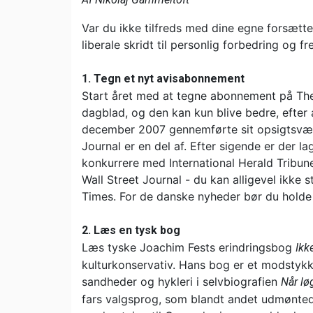
Var du ikke tilfreds med dine egne forsætter 
liberale skridt til personlig forbedring og f
1. Tegn et nyt avisabonnement
Start året med at tegne abonnement på The 
dagblad, og den kan kun blive bedre, efter
december 2007 gennemførte sit opsigtsvæ
Journal er en del af. Efter sigende er der la
konkurrere med International Herald Tribu
Wall Street Journal - du kan alligevel ikke
Times. For de danske nyheder bør du holde 
2. Læs en tysk bog
Læs tyske Joachim Fests erindringsbog
Ikk
kulturkonservativ. Hans bog er et modstykk
sandheder og hykleri i selvbiografien
Når lø
fars valgsprog, som blandt andet udmøntede s