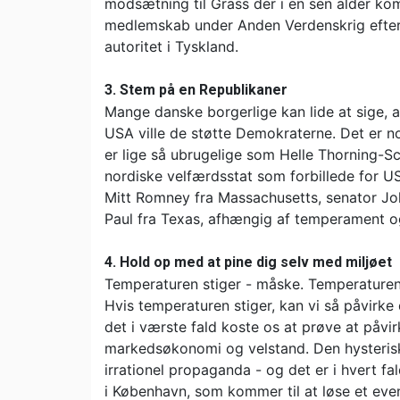
modsætning til Grass der i en sen alder ko
medlemskab under Anden Verdenskrig efter 
autoritet i Tyskland.
3. Stem på en Republikaner
Mange danske borgerlige kan lide at sige, a
USA ville de støtte Demokraterne. Det er 
er lige så ubrugelige som Helle Thorning-S
nordiske velfærdsstat som forbillede for U
Mitt Romney fra Massachusetts, senator J
Paul fra Texas, afhængig af temperament og
4. Hold op med at pine dig selv med miljøet
Temperaturen stiger - måske. Temperaturen 
Hvis temperaturen stiger, kan vi så påvirke
det i værste fald koste os at prøve at påvir
markedsøkonomi og velstand. Den hysteriske
irrationel propaganda - og det er i hvert fal
i København, som kommer til at løse et eve