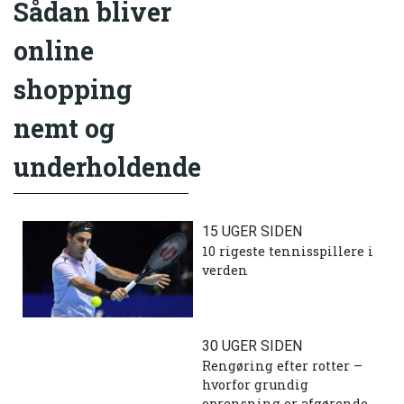
Sådan bliver
online
shopping
nemt og
underholdende
15 UGER SIDEN
10 rigeste tennisspillere i
verden
30 UGER SIDEN
Rengøring efter rotter –
hvorfor grundig
oprensning er afgørende