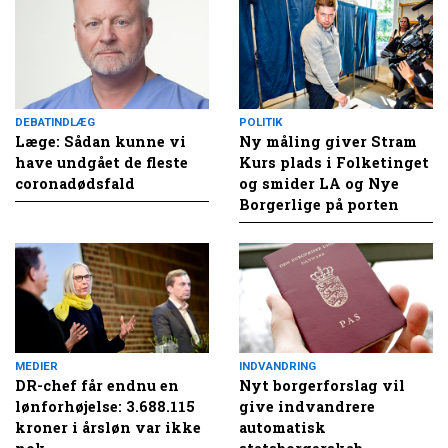
DEBATINDLÆG
POLITIK
Læge: Sådan kunne vi
Ny måling giver Stram
have undgået de fleste
Kurs plads i Folketinget
coronadødsfald
og smider LA og Nye
Borgerlige på porten
MEDIER
INDVANDRING
DR-chef får endnu en
Nyt borgerforslag vil
lønforhøjelse: 3.688.115
give indvandrere
kroner i årsløn var ikke
automatisk