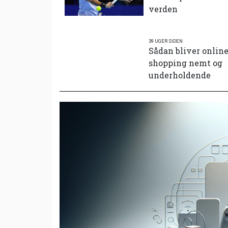
verden
39 UGER SIDEN
Sådan bliver onlin
shopping nemt og
underholdende