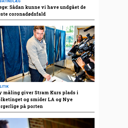
BATINDLÆG
ge: Sådan kunne vi have undgået de
este coronadødsfald
LITIK
 måling giver Stram Kurs plads i
lketinget og smider LA og Nye
rgerlige på porten