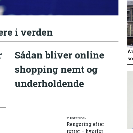
ere i verden
An
r
Sådan bliver online
so
shopping nemt og
underholdende
30 UGER SIDEN
Rengøring efter
rotter – hvorfor