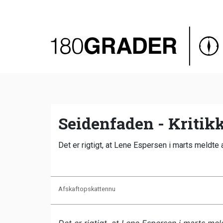
Oversigt
Indland
Udland
Debat
Video
Seidenfaden - Kritikk
Podcast
Det er rigtigt, at Lene Espersen i marts meldte
Afskaftopskattennu