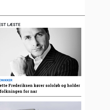
EST LÆSTE
ONIKKER
tte Frederiksen kører sololøb og holder
folkningen for nar