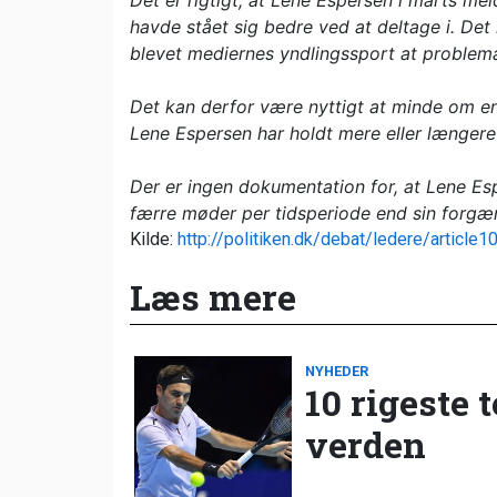
Det er rigtigt, at Lene Espersen i marts me
havde stået sig bedre ved at deltage i. Det
blevet mediernes yndlingssport at problemat
Det kan derfor være nyttigt at minde om e
Lene Espersen har holdt mere eller længere
Der er ingen dokumentation for, at Lene Esp
færre møder per tidsperiode end sin forgæ
Kilde:
http://politiken.dk/debat/ledere/article
Læs mere
NYHEDER
10 rigeste 
verden