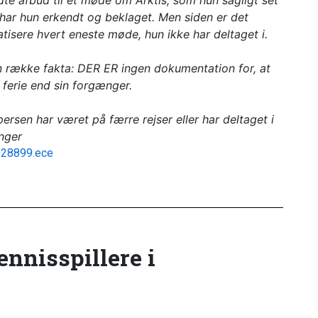
ldte afbud til et møde om Arktis, som hun sagligt set
 har hun erkendt og beklaget. Men siden er det
isere hvert eneste møde, hun ikke har deltaget i.
n række fakta: DER ER ingen dokumentation for, at
 ferie end sin forgænger.
ersen har været på færre rejser eller har deltaget i
nger
1028899.ece
tennisspillere i