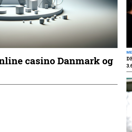
ME
online casino Danmark og
DR
3.