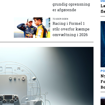
DE
grundig oprensning
Læ
er afgørende
fl
72 UGER SIDEN
e
Racing i Formel 1
står overfor kæmpe
omvæltning i 2026
PO
Ny
Fo
Bo