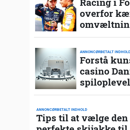
Racing i Fo
overfor k
omvæltning
ANNONCØRBETALT INDHOL
Forstå kun
casino Da
spilopleve
ANNONCØRBETALT INDHOLD
Tips til at vælge den
perfekte skijakke til