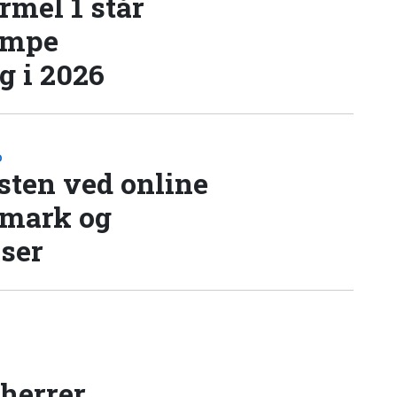
rmel 1 står
æmpe
 i 2026
D
sten ved online
nmark og
lser
 herrer