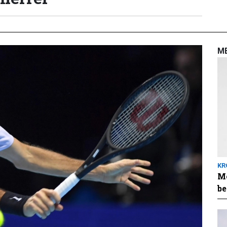
M
KR
Me
be