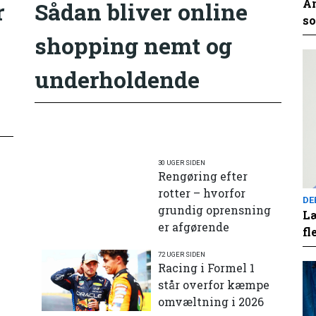
An
r
Sådan bliver online
so
shopping nemt og
underholdende
30 UGER SIDEN
Rengøring efter
rotter – hvorfor
DE
grundig oprensning
Læ
er afgørende
fl
72 UGER SIDEN
e
Racing i Formel 1
står overfor kæmpe
omvæltning i 2026