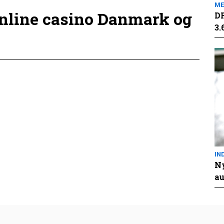
ME
online casino Danmark og
DR
3.
IN
Ny
au