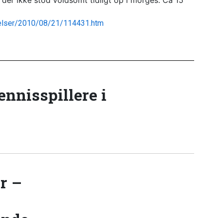
der ikke stod voldsomt tidligt op i morges. Ca 15
elser/2010/08/21/114431.htm
tennisspillere i
r –