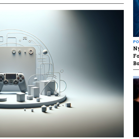
PO
Ny
Fo
Bo