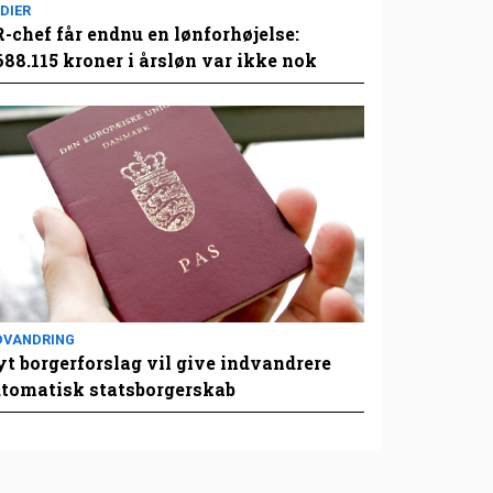
DIER
-chef får endnu en lønforhøjelse:
688.115 kroner i årsløn var ikke nok
DVANDRING
t borgerforslag vil give indvandrere
tomatisk statsborgerskab