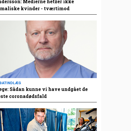
dersson: Medierne hetzer ikke
maliske kvinder - tværtimod
BATINDLÆG
ge: Sådan kunne vi have undgået de
este coronadødsfald