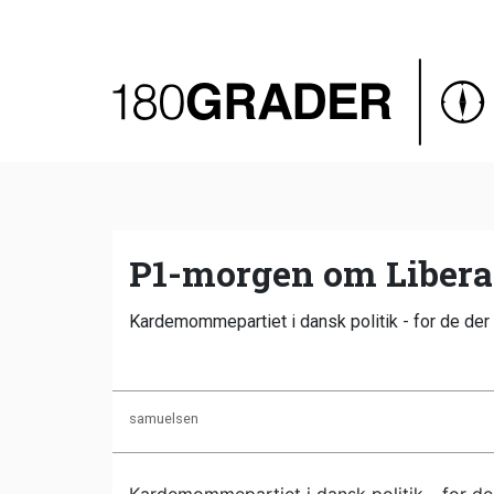
Oversigt
Indland
Udland
Debat
Video
P1-morgen om Liberal
Podcast
Kardemommepartiet i dansk politik - for de der 
samuelsen