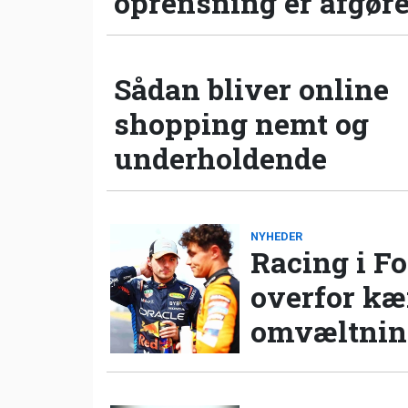
oprensning er afgør
Sådan bliver online
shopping nemt og
underholdende
NYHEDER
Racing i Fo
overfor k
omvæltning