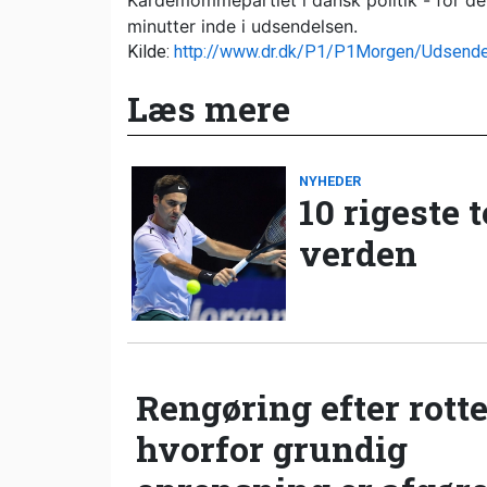
Kardemommepartiet i dansk politik - for de 
minutter inde i udsendelsen.
Kilde:
http://www.dr.dk/P1/P1Morgen/Udsend
Læs mere
NYHEDER
10 rigeste 
verden
Rengøring efter rotte
hvorfor grundig