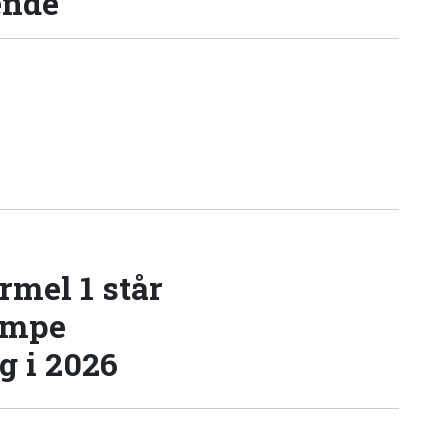
ende
rmel 1 står
æmpe
 i 2026