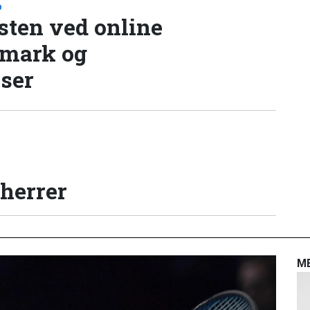
D
sten ved online
nmark og
lser
 herrer
M