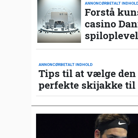
ANNONCØRBETALT INDHOL
Forstå kun
casino Da
spilopleve
ANNONCØRBETALT INDHOLD
Tips til at vælge den
perfekte skijakke til