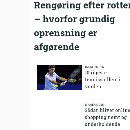
Rengøring efter rotte
– hvorfor grundig
oprensning er
afgørende
15 UGER SIDEN
10 rigeste
tennisspillere i
verden
39 UGER SIDEN
Sådan bliver onlin
shopping nemt og
underholdende