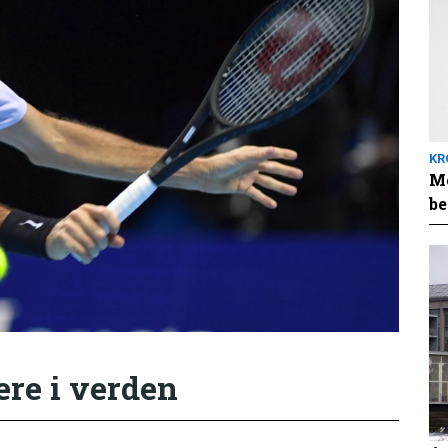
KR
Me
be
ere i verden