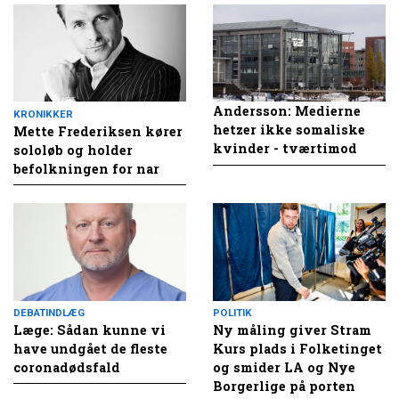
Andersson: Medierne
KRONIKKER
hetzer ikke somaliske
Mette Frederiksen kører
kvinder - tværtimod
sololøb og holder
befolkningen for nar
DEBATINDLÆG
POLITIK
Læge: Sådan kunne vi
Ny måling giver Stram
have undgået de fleste
Kurs plads i Folketinget
coronadødsfald
og smider LA og Nye
Borgerlige på porten