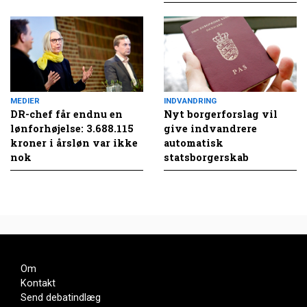
MEDIER
INDVANDRING
DR-chef får endnu en
Nyt borgerforslag vil
lønforhøjelse: 3.688.115
give indvandrere
kroner i årsløn var ikke
automatisk
nok
statsborgerskab
Om
Kontakt
Send debatindlæg