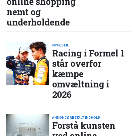
online shopping
nemt og
underholdende
NYHEDER
Racing i Formel 1
står overfor
kæmpe
omvæltning i
2026
ANNONCØRBETALT INDHOLD
Forstå kunsten
ved online