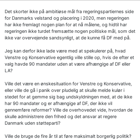
Det skorter ikke på ambitiøse mål fra regeringspartiernes side
for Danmarks velstand og placering i 2020, men regeringen
har ikke fremlagt nogen plan for at nå målene, og hidtil har
regeringen ikke turdet fremsætte nogen politiske mål, som det
ikke var overvejende sandsynligt, at de kunne få DF med på.
Jeg kan derfor ikke lade være med at spekulerer på, hvad
Venstre og Konservative egentlig ville stille op, hvis de efter et
valg havde 90 mandater uden at være afhængige af DF eller
LA?
Ville det være en ønskesituation for Venstre og Konservative,
eller ville de gå i panik over pludelig at skulle melde kulør i
stedet for at gemme sig bag undskyldningen med, at de ikke
har 90 mandater og er afhængige af DF, der ikke vil
gennemføre reformer? Ville de overhovedet vide, hvordan de
skulle administrere den frihed og det ansvar at regere
Danmark uden støtteparti?
Ville de bruge de fire år til at føre maksimalt borgerlig politik?