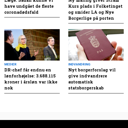
Læge: Sådan kunne vi
Ny måling giver Stram
have undgået de fleste
Kurs plads i Folketinget
coronadødsfald
og smider LA og Nye
Borgerlige på porten
MEDIER
INDVANDRING
DR-chef får endnu en
Nyt borgerforslag vil
lønforhøjelse: 3.688.115
give indvandrere
kroner i årsløn var ikke
automatisk
nok
statsborgerskab