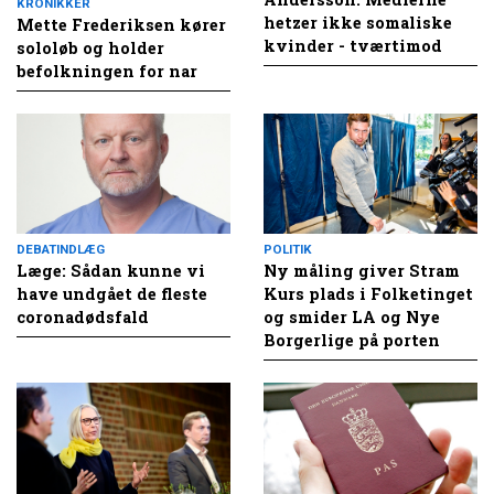
KRONIKKER
hetzer ikke somaliske
Mette Frederiksen kører
kvinder - tværtimod
sololøb og holder
befolkningen for nar
DEBATINDLÆG
POLITIK
Læge: Sådan kunne vi
Ny måling giver Stram
have undgået de fleste
Kurs plads i Folketinget
coronadødsfald
og smider LA og Nye
Borgerlige på porten