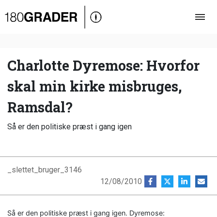
Oversigt
Indland
Udland
Charlotte Dyremose: Hvorfor
Debat
skal min kirke misbruges,
Video
Ramsdal?
Podcast
Så er den politiske præst i gang igen
_slettet_bruger_3146
12/08/2010
Så er den politiske præst i gang igen. Dyremose: