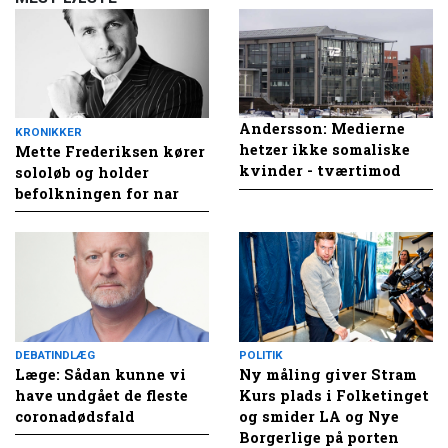
Andersson: Medierne
KRONIKKER
hetzer ikke somaliske
Mette Frederiksen kører
kvinder - tværtimod
sololøb og holder
befolkningen for nar
DEBATINDLÆG
POLITIK
Læge: Sådan kunne vi
Ny måling giver Stram
have undgået de fleste
Kurs plads i Folketinget
coronadødsfald
og smider LA og Nye
Borgerlige på porten