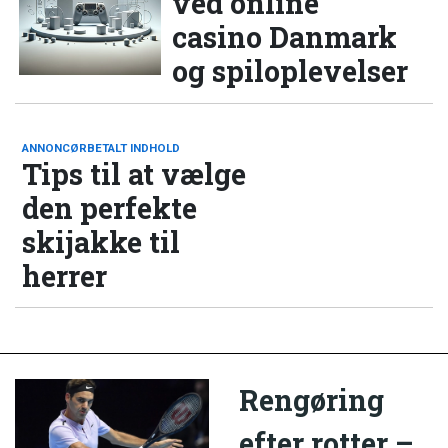
ved online
casino Danmark
og spiloplevelser
ANNONCØRBETALT INDHOLD
Tips til at vælge
den perfekte
skijakke til
herrer
Rengøring
efter rotter –